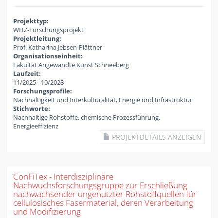
Projekttyp:
WHZ-Forschungsprojekt
Projektleitung:
Prof. Katharina Jebsen-Plättner
Organisationseinheit:
Fakultät Angewandte Kunst Schneeberg
Laufzeit:
11/2025
-
10/2028
Forschungsprofile:
Nachhaltigkeit und Interkulturalität, Energie und Infrastruktur
Stichworte:
Nachhaltige Rohstoffe, chemische Prozessführung,
Energieeffizienz
PROJEKTDETAILS ANZEIGEN
ConFiTex - Interdisziplinäre
Nachwuchsforschungsgruppe zur Erschließung
nachwachsender ungenutzter Rohstoffquellen für
cellulosisches Fasermaterial, deren Verarbeitung
und Modifizierung