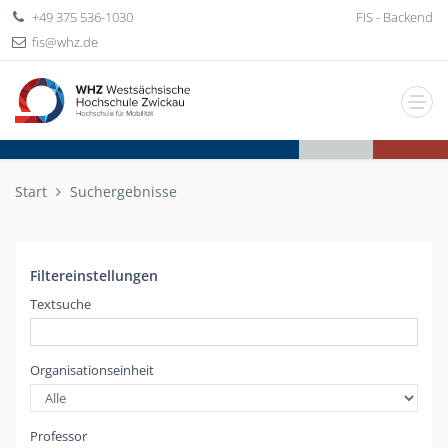
+49 375 536-1030
FIS - Backend
fis
whz
de
Start
Suchergebnisse
Filtereinstellungen
Textsuche
Organisationseinheit
Professor