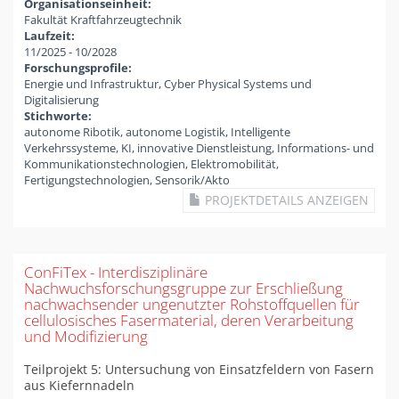
Organisationseinheit:
Fakultät Kraftfahrzeugtechnik
Laufzeit:
11/2025
-
10/2028
Forschungsprofile:
Energie und Infrastruktur, Cyber Physical Systems und
Digitalisierung
Stichworte:
autonome Ribotik, autonome Logistik, Intelligente
Verkehrssysteme, KI, innovative Dienstleistung, Informations- und
Kommunikationstechnologien, Elektromobilität,
Fertigungstechnologien, Sensorik/Akto
PROJEKTDETAILS ANZEIGEN
ConFiTex - Interdisziplinäre
Nachwuchsforschungsgruppe zur Erschließung
nachwachsender ungenutzter Rohstoffquellen für
cellulosisches Fasermaterial, deren Verarbeitung
und Modifizierung
Teilprojekt 5: Untersuchung von Einsatzfeldern von Fasern
aus Kiefernnadeln