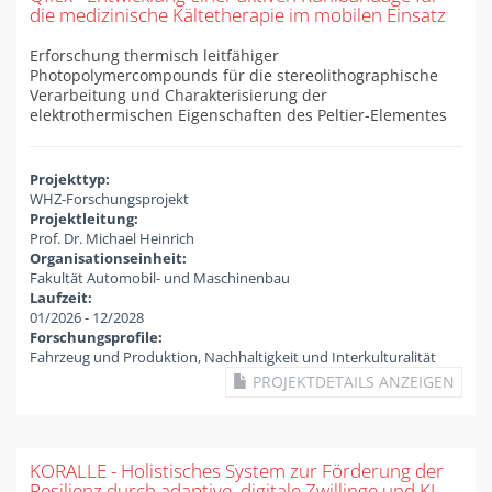
die medizinische Kältetherapie im mobilen Einsatz
Erforschung thermisch leitfähiger
Photopolymercompounds für die stereolithographische
Verarbeitung und Charakterisierung der
elektrothermischen Eigenschaften des Peltier-Elementes
Projekttyp:
WHZ-Forschungsprojekt
Projektleitung:
Prof. Dr. Michael Heinrich
Organisationseinheit:
Fakultät Automobil- und Maschinenbau
Laufzeit:
01/2026
-
12/2028
Forschungsprofile:
Fahrzeug und Produktion, Nachhaltigkeit und Interkulturalität
PROJEKTDETAILS ANZEIGEN
KORALLE - Holistisches System zur Förderung der
Resilienz durch adaptive, digitale Zwillinge und KI-