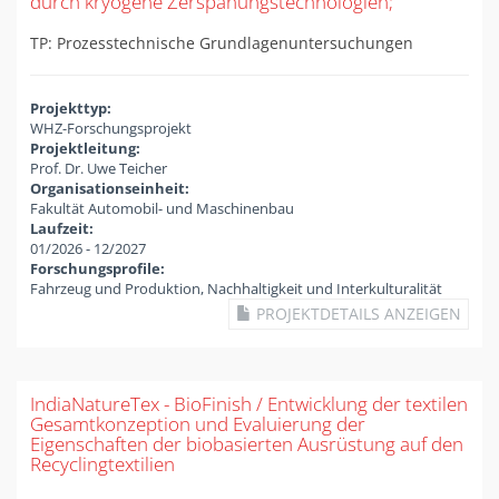
durch kryogene Zerspanungstechnologien;
TP: Prozesstechnische Grundlagenuntersuchungen
Projekttyp:
WHZ-Forschungsprojekt
Projektleitung:
Prof. Dr. Uwe Teicher
Organisationseinheit:
Fakultät Automobil- und Maschinenbau
Laufzeit:
01/2026
-
12/2027
Forschungsprofile:
Fahrzeug und Produktion, Nachhaltigkeit und Interkulturalität
PROJEKTDETAILS ANZEIGEN
IndiaNatureTex - BioFinish / Entwicklung der textilen
Gesamtkonzeption und Evaluierung der
Eigenschaften der biobasierten Ausrüstung auf den
Recyclingtextilien