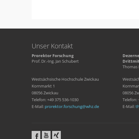
Unser Kontakt
Prorektor Forschung
Dezerne
Prof. Dr.-Ing. Jan Schubert
Drittmi
Thomas 
Westsächsische Hochschule Zwickau
Westsäch
Kornmarkt 1
Kornmar
08056 Zwickau
08056 Zw
Telefon: +49 375 536-1030
Telefon:
E-Mail:
prorektor.forschung
whz
de
E-Mail:
t