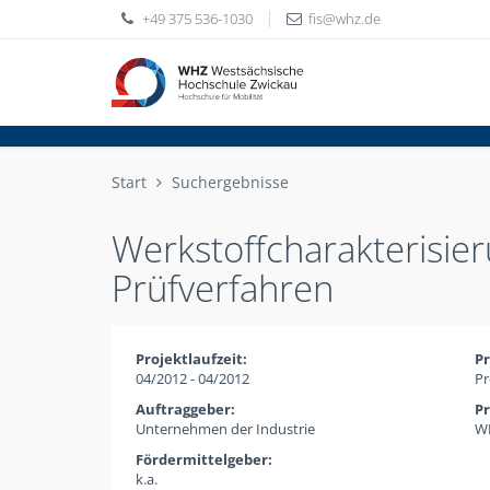
+49 375 536-1030
fis
whz
de
Start
Suchergebnisse
Werkstoffcharakterisie
Prüfverfahren
Projektlaufzeit:
Pr
04/2012 - 04/2012
Pr
Auftraggeber:
Pr
Unternehmen der Industrie
WH
Fördermittelgeber:
k.a.