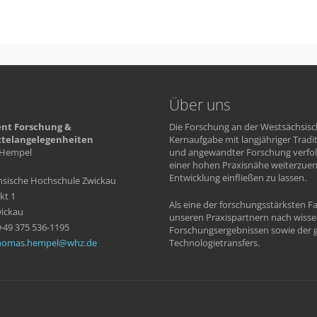
Über uns
nt Forschung &
Die Forschung an der Westsächsisc
ttelangelegenheiten
Kernaufgabe mit langjähriger Tradi
Hempel
und angewandter Forschung verfolg
einer hohen Praxisnähe weiterzue
Entwicklung einfließen zu lassen.
sische Hochschule Zwickau
kt 1
Als eine der forschungsstärksten 
ickau
unseren Praxispartnern nach wiss
 +49 375 536-1195
Forschungsergebnissen sowie der g
homas.hempel
whz
de
Technologietransfers.