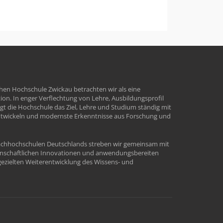
hen Hochschule Zwickau betrachten wir als eine
tion. In enger Verflechtung von Lehre, Ausbildungsprofil
t die Hochschule das Ziel, Lehre und Studium ständig mit
ntwickeln und modernste Erkenntnisse aus Forschung und
Fachhochschulen Deutschlands streben wir gemeinsam mit
enschaftlichen Innovationen und anwendungsbereiten
ezielten Weiterentwicklung des Wissens- und