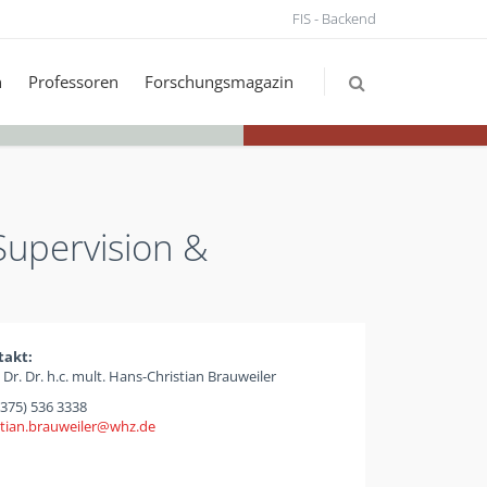
FIS - Backend
n
Professoren
Forschungsmagazin
Supervision &
takt:
. Dr. Dr. h.c. mult. Hans-Christian Brauweiler
(375) 536 3338
stian.brauweiler
whz
de