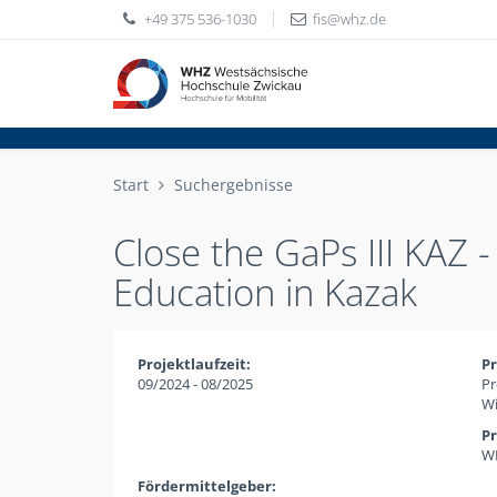
+49 375 536-1030
fis
whz
de
Start
Suchergebnisse
Close the GaPs III KAZ
Education in Kazak
Projektlaufzeit:
Pr
09/2024 - 08/2025
Pr
Wi
Pr
WH
Fördermittelgeber: