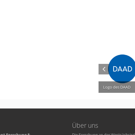
Logo des DAAD
Über uns
nt Forschung &
Die Forschung an der Westsächsisc