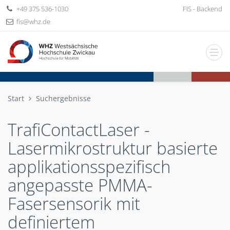
+49 375 536-1030
FIS - Backend
fis
whz
de
Start
Suchergebnisse
TrafiContactLaser -
Lasermikrostruktur basierte
applikationsspezifisch
angepasste PMMA-
Fasersensorik mit
definiertem