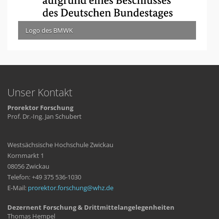
Logo des BMWK
Unser Kontakt
Prorektor Forschung
Prof. Dr.-Ing. Jan Schubert
Westsächsische Hochschule Zwickau
Kornmarkt 1
08056 Zwickau
Telefon: +49 375 536-1030
E-Mail:
prorektor.forschung
whz
de
Dezernent Forschung & Drittmittelangelegenheiten
Thomas Hempel