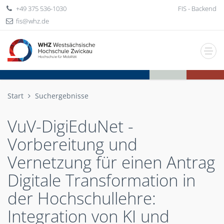
+49 375 536-1030
FIS - Backend
fis
whz
de
Start
Suchergebnisse
VuV-DigiEduNet -
Vorbereitung und
Vernetzung für einen Antrag
Digitale Transformation in
der Hochschullehre:
Integration von KI und