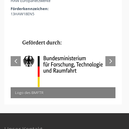
HAW Europanetzwerke
Förderkennzeichen:
13HAW18EN5
Logo des BMFTR