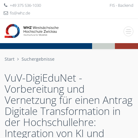
+49 375 536-1030
FIS - Backend
fis
whz
de
Start
Suchergebnisse
VuV-DigiEduNet -
Vorbereitung und
Vernetzung für einen Antrag
Digitale Transformation in
der Hochschullehre:
Integration von KI und