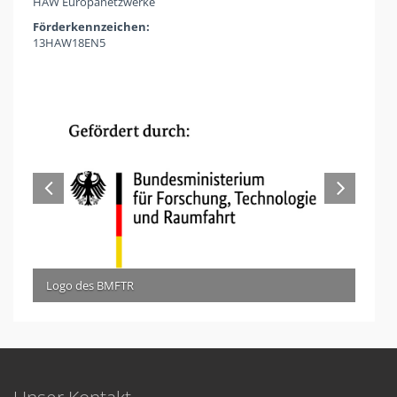
HAW Europanetzwerke
Förderkennzeichen:
13HAW18EN5
Logo des BMFTR