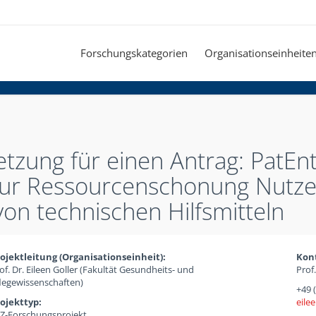
Forschungskategorien
Organisationseinheite
zung für einen Antrag: PatEnt
 zur Ressourcenschonung Nutz
on technischen Hilfsmitteln
ojektleitung (Organisationseinheit):
Kon
of. Dr. Eileen Goller (Fakultät Gesundheits- und
Prof.
legewissenschaften)
+49 
ojekttyp:
eilee
Z-Forschungsprojekt