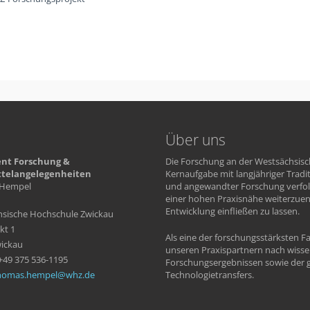
Über uns
nt Forschung &
Die Forschung an der Westsächsisc
ttelangelegenheiten
Kernaufgabe mit langjähriger Tradi
Hempel
und angewandter Forschung verfolg
einer hohen Praxisnähe weiterzue
Entwicklung einfließen zu lassen.
sische Hochschule Zwickau
kt 1
Als eine der forschungsstärksten 
ickau
unseren Praxispartnern nach wiss
 +49 375 536-1195
Forschungsergebnissen sowie der g
homas.hempel
whz
de
Technologietransfers.