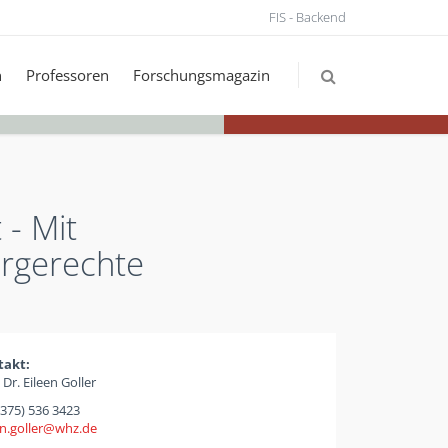
FIS - Backend
n
Professoren
Forschungsmagazin
 - Mit
ergerechte
takt:
 Dr. Eileen Goller
(375) 536 3423
n.goller
whz
de