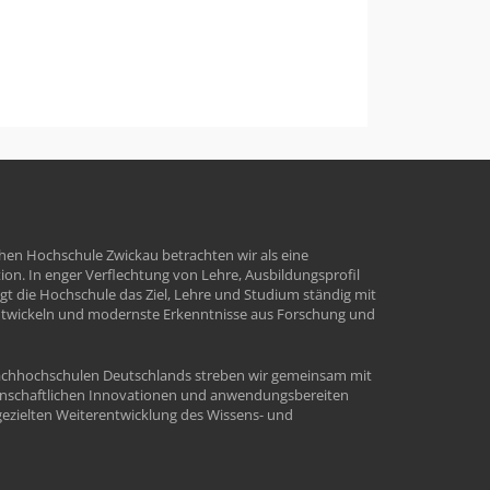
hen Hochschule Zwickau betrachten wir als eine
tion. In enger Verflechtung von Lehre, Ausbildungsprofil
t die Hochschule das Ziel, Lehre und Studium ständig mit
ntwickeln und modernste Erkenntnisse aus Forschung und
Fachhochschulen Deutschlands streben wir gemeinsam mit
enschaftlichen Innovationen und anwendungsbereiten
ezielten Weiterentwicklung des Wissens- und