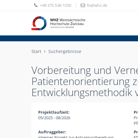
+49 375 536-1030
fis
whz
de
Start
Suchergebnisse
Vorbereitung und Vernet
Patientenorientierung
Entwicklungsmethodik v
Projektlaufzeit:
Pr
05/2025 - 08/2026
Pr
Pf
Auftraggeber:
Pr
internes Projekt zur Antragsvorbereitung
FT