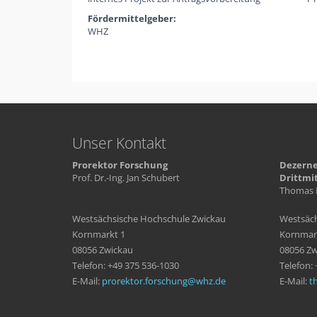
Fördermittelgeber:
WHZ
Unser Kontakt
Prorektor Forschung
Dezerne
Prof. Dr.-Ing. Jan Schubert
Drittmi
Thomas 
Westsächsische Hochschule Zwickau
Westsäch
Kornmarkt 1
Kornmar
08056 Zwickau
08056 Zw
Telefon: +49 375 536-1030
Telefon:
E-Mail:
prorektor.forschung
whz
de
E-Mail:
t