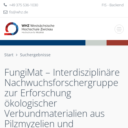
+49 375 536-1030
FIS - Backend
fis
whz
de
Start
Suchergebnisse
FungiMat – Interdisziplinäre
Nachwuchsforschergruppe
zur Erforschung
ökologischer
Verbundmaterialien aus
Pilzmyzelien und