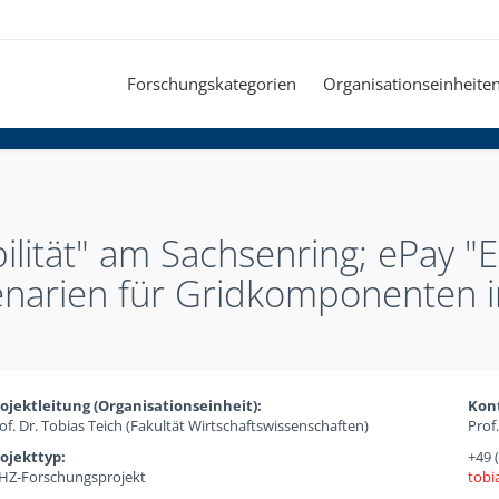
Forschungskategorien
Organisationseinheite
bilität" am Sachsenring; ePay 
arien für Gridkomponenten in 
ojektleitung (Organisationseinheit):
Kon
of. Dr. Tobias Teich (Fakultät Wirtschaftswissenschaften)
Prof
ojekttyp:
+49 
Z-Forschungsprojekt
tobi