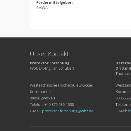
Fördermittelgeber:
SMWA
Unser Kontakt
Prorektor Forschung
Dezerne
Prof. Dr.-Ing. Jan Schubert
Drittmi
Thomas 
Westsächsische Hochschule Zwickau
Westsäch
Kornmarkt 1
Kornmar
08056 Zwickau
08056 Zw
Telefon: +49 375 536-1030
Telefon:
E-Mail:
prorektor.forschung
whz
de
E-Mail:
t