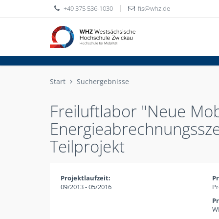
+49 375 536-1030
fis
whz
de
Start
Suchergebnisse
Freiluftlabor "Neue Mo
Energieabrechnungsszen
Teilprojekt
Projektlaufzeit:
Pr
09/2013 - 05/2016
Pr
Pr
WH