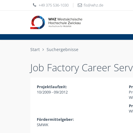
+49 375 536-1030
fis
whz
de
Start
Suchergebnisse
Job Factory Career Ser
Projektlaufzeit:
Pr
10/2009 - 09/2012
Pr
Wi
Pr
WH
Fördermittelgeber:
SMWK