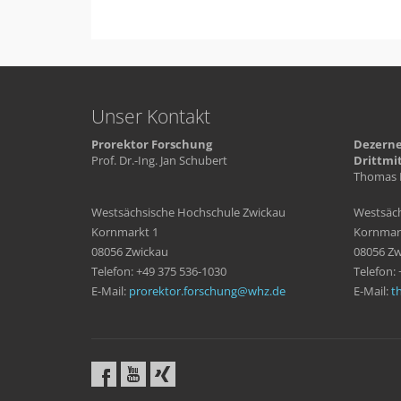
Unser Kontakt
Prorektor Forschung
Dezerne
Prof. Dr.-Ing. Jan Schubert
Drittmi
Thomas 
Westsächsische Hochschule Zwickau
Westsäch
Kornmarkt 1
Kornmar
08056 Zwickau
08056 Zw
Telefon: +49 375 536-1030
Telefon:
E-Mail:
prorektor.forschung
whz
de
E-Mail:
t