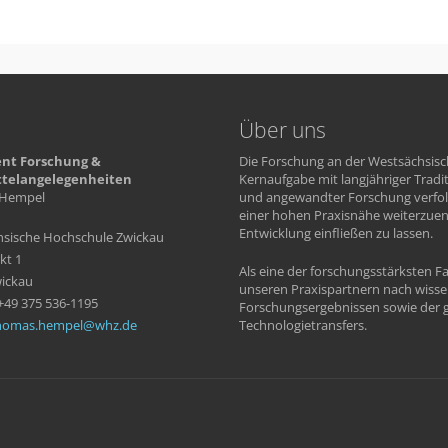
Über uns
nt Forschung &
Die Forschung an der Westsächsisc
ttelangelegenheiten
Kernaufgabe mit langjähriger Tradi
Hempel
und angewandter Forschung verfolg
einer hohen Praxisnähe weiterzue
Entwicklung einfließen zu lassen.
sische Hochschule Zwickau
kt 1
Als eine der forschungsstärksten 
ickau
unseren Praxispartnern nach wiss
 +49 375 536-1195
Forschungsergebnissen sowie der g
homas.hempel
whz
de
Technologietransfers.