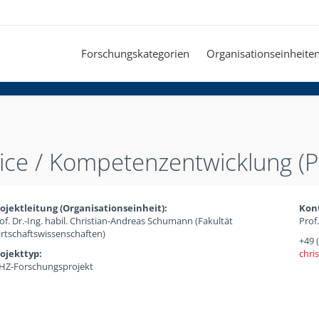
Forschungskategorien
Organisationseinheite
vice / Kompetenzentwicklung (P
ojektleitung (Organisationseinheit):
Kon
of. Dr.-Ing. habil. Christian-Andreas Schumann (Fakultät
Prof
rtschaftswissenschaften)
+49 
ojekttyp:
chri
Z-Forschungsprojekt