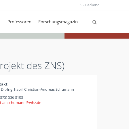
FIS - Backend
n
Professoren
Forschungsmagazin
rojekt des ZNS)
takt:
. Dr.-Ing. habil. Christian-Andreas Schumann
(375) 536 3103
stian.schumann
whz
de