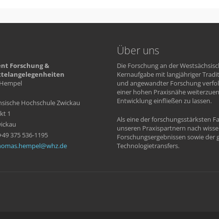
Über uns
nt Forschung &
Die Forschung an der Westsächsisc
ttelangelegenheiten
Kernaufgabe mit langjähriger Tradi
Hempel
und angewandter Forschung verfolg
einer hohen Praxisnähe weiterzue
Entwicklung einfließen zu lassen.
sische Hochschule Zwickau
kt 1
Als eine der forschungsstärksten 
ickau
unseren Praxispartnern nach wiss
 +49 375 536-1195
Forschungsergebnissen sowie der g
homas.hempel
whz
de
Technologietransfers.