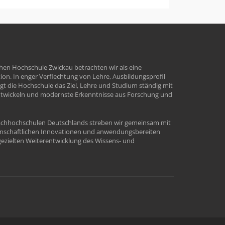
hen Hochschule Zwickau betrachten wir als eine
tion. In enger Verflechtung von Lehre, Ausbildungsprofil
t die Hochschule das Ziel, Lehre und Studium ständig mit
ntwickeln und modernste Erkenntnisse aus Forschung und
Fachhochschulen Deutschlands streben wir gemeinsam mit
enschaftlichen Innovationen und anwendungsbereiten
ezielten Weiterentwicklung des Wissens- und