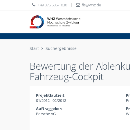
+49 375 536-1030
fis
whz
de
Start
Suchergebnisse
Bewertung der Ablenk
Fahrzeug-Cockpit
Projektlaufzeit:
Pr
01/2012 - 02/2012
Pr
Auftraggeber:
Pr
Porsche AG
WH