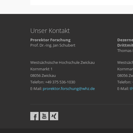
Unser Kontakt
Prorektor Forschung
Dezerne
Prof. Dr.-Ing. Jan Schubert
Drittmi
Thomas 
Westsächsische Hochschule Zwickau
Westsäch
Kornmarkt 1
Kornmar
08056 Zwickau
08056 Zw
Telefon: +49 375 536-1030
Telefon:
E-Mail:
prorektor.forschung
whz
de
E-Mail:
t