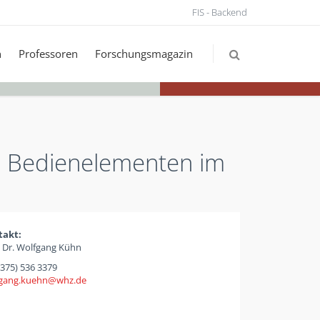
FIS - Backend
n
Professoren
Forschungsmagazin
d Bedienelementen im
takt:
. Dr. Wolfgang Kühn
(375) 536 3379
gang.kuehn
whz
de