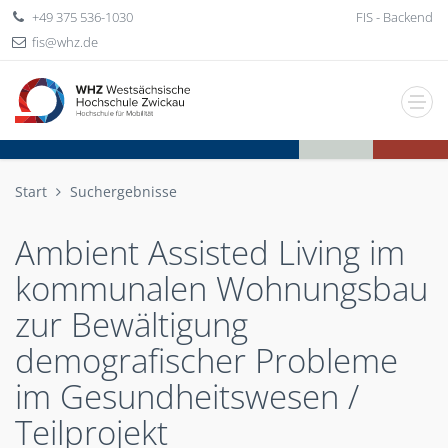
+49 375 536-1030
FIS - Backend
fis
whz
de
Start
Suchergebnisse
Ambient Assisted Living im
kommunalen Wohnungsbau
zur Bewältigung
demografischer Probleme
im Gesundheitswesen /
Teilprojekt