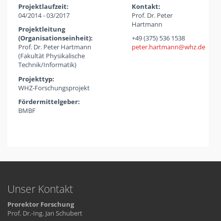
Projektlaufzeit:
Kontakt:
04/2014 - 03/2017
Prof. Dr. Peter
Hartmann
Projektleitung
(Organisationseinheit):
+49 (375) 536 1538
Prof. Dr. Peter Hartmann
peter.hartmann
whz
de
(Fakultät Physikalische
Technik/Informatik)
Projekttyp:
WHZ-Forschungsprojekt
Fördermittelgeber:
BMBF
Unser Kontakt
Prorektor Forschung
Prof. Dr.-Ing. Jan Schubert