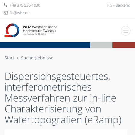
+49 375 536-1030
FIS - Backend
fis
whz
de
Start
Suchergebnisse
Dispersionsgesteuertes,
interferometrisches
Messverfahren zur in-line
Charakterisierung von
Wafertopografien (eRamp)