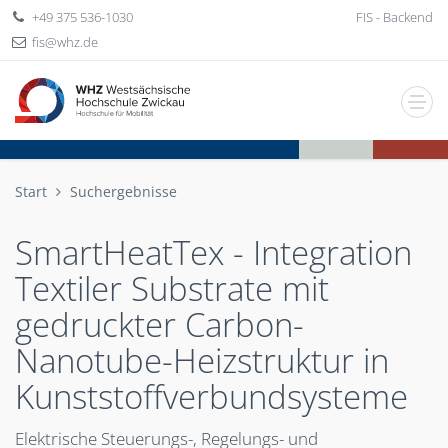
+49 375 536-1030
FIS - Backend
fis
whz
de
Start
Suchergebnisse
SmartHeatTex - Integration
Textiler Substrate mit
gedruckter Carbon-
Nanotube-Heizstruktur in
Kunststoffverbundsysteme
Elektrische Steuerungs-, Regelungs- und