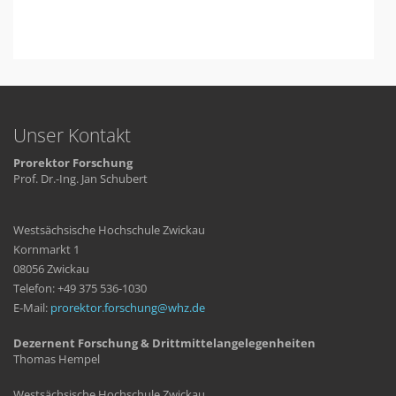
Unser Kontakt
Prorektor Forschung
Prof. Dr.-Ing. Jan Schubert
Westsächsische Hochschule Zwickau
Kornmarkt 1
08056 Zwickau
Telefon: +49 375 536-1030
E-Mail:
prorektor.forschung
whz
de
Dezernent Forschung & Drittmittelangelegenheiten
Thomas Hempel
Westsächsische Hochschule Zwickau