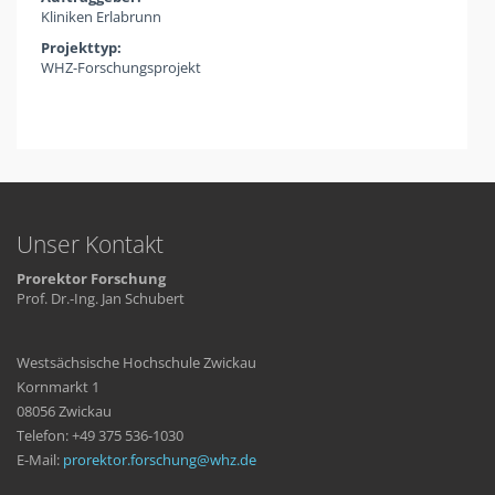
Kliniken Erlabrunn
Projekttyp:
WHZ-Forschungsprojekt
Unser Kontakt
Prorektor Forschung
Prof. Dr.-Ing. Jan Schubert
Westsächsische Hochschule Zwickau
Kornmarkt 1
08056 Zwickau
Telefon: +49 375 536-1030
E-Mail:
prorektor.forschung
whz
de