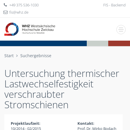
+49 375 536-1030
FIS - Backend
fis
whz
de
Start
Suchergebnisse
Untersuchung thermischer
Lastwechselfestigkeit
verschraubter
Stromschienen
Projektlaufzeit:
Kontakt:
10/2014 - 02/2015
Prof. Dr. Mirko Bodach