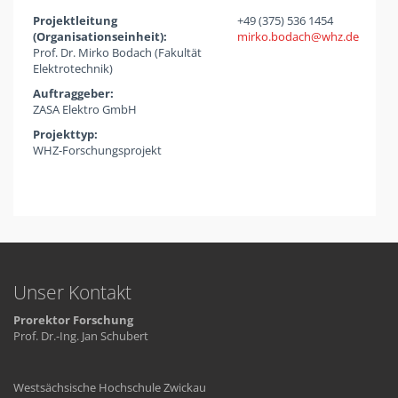
Projektleitung
+49 (375) 536 1454
(Organisationseinheit):
mirko.bodach
whz
de
Prof. Dr. Mirko Bodach (Fakultät
Elektrotechnik)
Auftraggeber:
ZASA Elektro GmbH
Projekttyp:
WHZ-Forschungsprojekt
Unser Kontakt
Prorektor Forschung
Prof. Dr.-Ing. Jan Schubert
Westsächsische Hochschule Zwickau