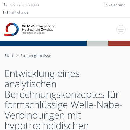
+49 375 536-1030
FIS - Backend
fis
whz
de
Start
Suchergebnisse
Entwicklung eines
analytischen
Berechnungskonzeptes für
formschlüssige Welle-Nabe-
Verbindungen mit
hypotrochoidischen