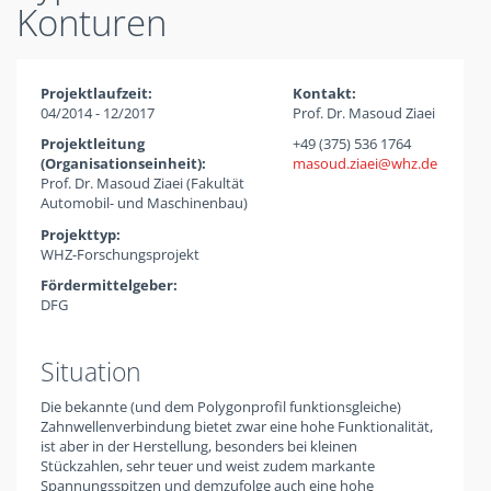
Konturen
Projektlaufzeit:
Kontakt:
04/2014 - 12/2017
Prof. Dr. Masoud Ziaei
Projektleitung
+49 (375) 536 1764
(Organisationseinheit):
masoud.ziaei
whz
de
Prof. Dr. Masoud Ziaei (Fakultät
Automobil- und Maschinenbau)
Projekttyp:
WHZ-Forschungsprojekt
Fördermittelgeber:
DFG
Situation
Die bekannte (und dem Polygonprofil funktionsgleiche)
Zahnwellenverbindung bietet zwar eine hohe Funktionalität,
ist aber in der Herstellung, besonders bei kleinen
Stückzahlen, sehr teuer und weist zudem markante
Spannungsspitzen und demzufolge auch eine hohe