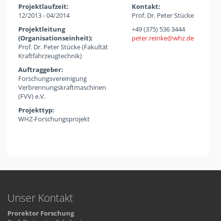
Projektlaufzeit:
Kontakt:
12/2013 - 04/2014
Prof. Dr. Peter Stücke
Projektleitung
+49 (375) 536 3444
(Organisationseinheit):
peter.reinke
whz
de
Prof. Dr. Peter Stücke (Fakultät
Kraftfahrzeugtechnik)
Auftraggeber:
Forschungsvereinigung
Verbrennungskraftmaschinen
(FVV) e.V.
Projekttyp:
WHZ-Forschungsprojekt
Unser Kontakt
Prorektor Forschung