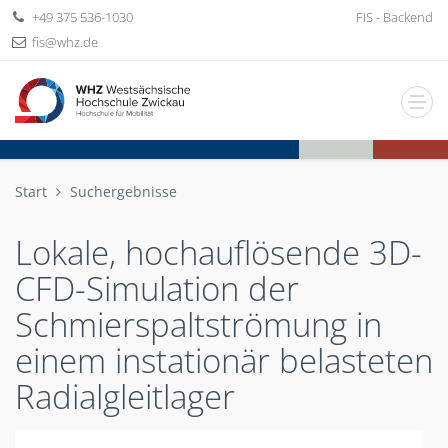
+49 375 536-1030
FIS - Backend
fis
whz
de
Start
Suchergebnisse
Lokale, hochauflösende 3D-
CFD-Simulation der
Schmierspaltströmung in
einem instationär belasteten
Radialgleitlager