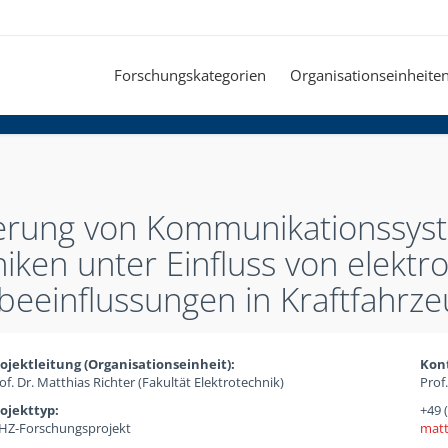
Forschungskategorien
Organisationseinheite
erung von Kommunikationssys
iken unter Einfluss von elekt
eeinflussungen in Kraftfahrz
ojektleitung (Organisationseinheit):
Kon
of. Dr. Matthias Richter (Fakultät Elektrotechnik)
Prof
ojekttyp:
+49 
Z-Forschungsprojekt
matt