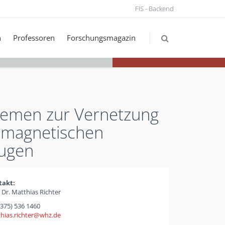
FIS - Backend
n
Professoren
Forschungsmagazin
temen zur Vernetzung
romagnetischen
eugen
takt:
. Dr. Matthias Richter
(375) 536 1460
hias.richter
whz
de