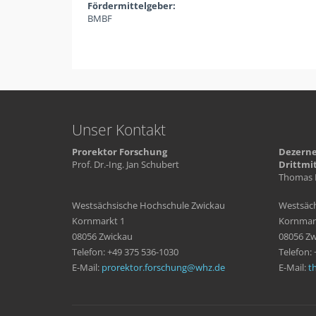
Fördermittelgeber:
BMBF
Unser Kontakt
Prorektor Forschung
Dezerne
Prof. Dr.-Ing. Jan Schubert
Drittmi
Thomas 
Westsächsische Hochschule Zwickau
Westsäch
Kornmarkt 1
Kornmar
08056 Zwickau
08056 Zw
Telefon: +49 375 536-1030
Telefon:
E-Mail:
prorektor.forschung
whz
de
E-Mail:
t