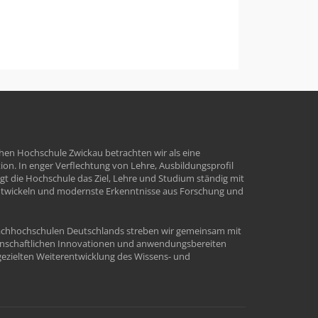
hen Hochschule Zwickau betrachten wir als eine
tion. In enger Verflechtung von Lehre, Ausbildungsprofil
t die Hochschule das Ziel, Lehre und Studium ständig mit
ntwickeln und modernste Erkenntnisse aus Forschung und
Fachhochschulen Deutschlands streben wir gemeinsam mit
enschaftlichen Innovationen und anwendungsbereiten
ezielten Weiterentwicklung des Wissens- und