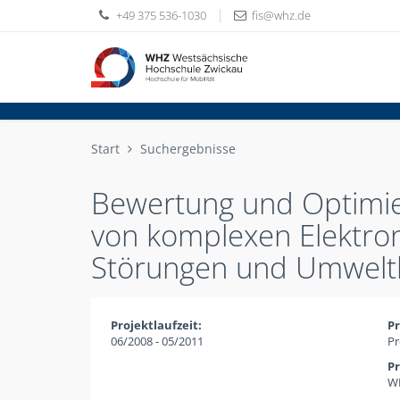
+49 375 536-1030
fis
whz
de
Start
Suchergebnisse
Bewertung und Optimi
von komplexen Elektron
Störungen und Umweltb
Projektlaufzeit:
Pr
06/2008 - 05/2011
Pr
Pr
WH