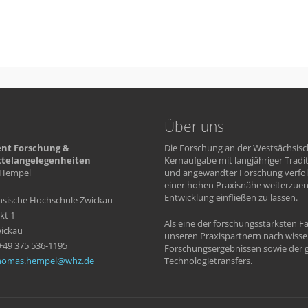
Über uns
nt Forschung &
Die Forschung an der Westsächsisc
ttelangelegenheiten
Kernaufgabe mit langjähriger Tradi
Hempel
und angewandter Forschung verfolg
einer hohen Praxisnähe weiterzue
Entwicklung einfließen zu lassen.
sische Hochschule Zwickau
kt 1
Als eine der forschungsstärksten 
ickau
unseren Praxispartnern nach wiss
 +49 375 536-1195
Forschungsergebnissen sowie der g
homas.hempel
whz
de
Technologietransfers.