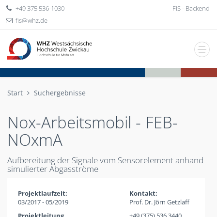
+49 375 536-1030
FIS - Backend
fis
whz
de
Start
Suchergebnisse
Nox-Arbeitsmobil - FEB-
NOxmA
Aufbereitung der Signale vom Sensorelement anhand
simulierter Abgasströme
Projektlaufzeit:
Kontakt:
03/2017 - 05/2019
Prof. Dr. Jörn Getzlaff
Projektleitung
+49 (375) 536 3440