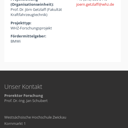
(Organisationseinheit):
joern.getzlaff
whz
de
Prof. Dr. Jörn Getzlaff (Fakultät
Kraftfahrzeugtechnik)
Projekttyp:
WHZ-Forschungsprojekt
Fördermittelgeber:
BMWi
Unser Kontakt
Prorektor Forschung
Prof. Dr.-Ing. Jan Schubert
Westsächsische Hochschule Zwickau
Kornmarkt 1