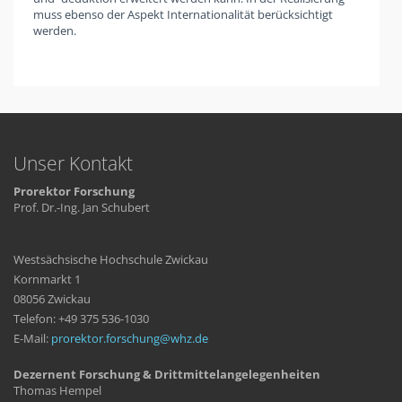
muss ebenso der Aspekt Internationalität berücksichtigt
werden.
Unser Kontakt
Prorektor Forschung
Prof. Dr.-Ing. Jan Schubert
Westsächsische Hochschule Zwickau
Kornmarkt 1
08056 Zwickau
Telefon: +49 375 536-1030
E-Mail:
prorektor.forschung
whz
de
Dezernent Forschung & Drittmittelangelegenheiten
Thomas Hempel