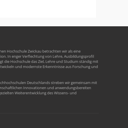
hen Hochschule Zwickau betrachten wir als eine
tion. In enger Verflechtung von Lehre, Ausbildungsprofil
t die Hochschule das Ziel, Lehre und Studium ständig mit
ntwickeln und modernste Erkenntnisse aus Forschung und
Fachhochschulen Deutschlands streben wir gemeinsam mit
enschaftlichen Innovationen und anwendungsbereiten
ezielten Weiterentwicklung des Wissens- und