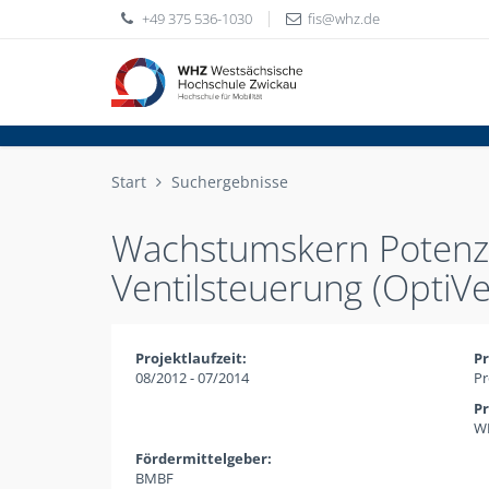
+49 375 536-1030
fis
whz
de
Start
Suchergebnisse
Wachstumskern Potenzia
Ventilsteuerung (OptiVe
Projektlaufzeit:
Pr
08/2012 - 07/2014
Pr
Pr
WH
Fördermittelgeber:
BMBF