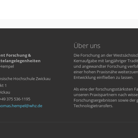
Über uns
nt Forschung &
Die Forschung an der Westsächsisc
ttelangelegenheiten
Kernaufgabe mit langjähriger Tradi
Hempel
und angewandter Forschung verfolg
einer hohen Praxisnähe weiterzue
Entwicklung einfließen zu lassen.
sische Hochschule Zwickau
kt 1
Als eine der forschungsstärksten 
ickau
unseren Praxispartnern nach wiss
 +49 375 536-1195
Forschungsergebnissen sowie der g
homas.hempel
whz
de
Technologietransfers.