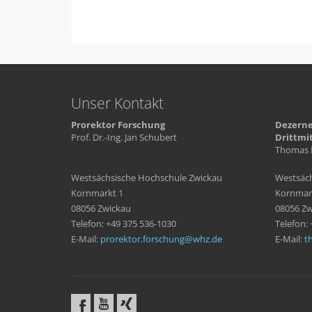
Unser Kontakt
Prorektor Forschung
Dezerne
Prof. Dr.-Ing. Jan Schubert
Drittmi
Thomas 
Westsächsische Hochschule Zwickau
Westsäch
Kornmarkt 1
Kornmar
08056 Zwickau
08056 Zw
Telefon: +49 375 536-1030
Telefon:
E-Mail:
prorektor.forschung
whz
de
E-Mail:
t