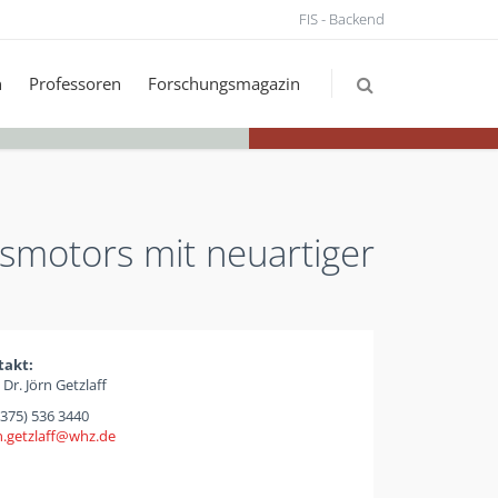
FIS - Backend
n
Professoren
Forschungsmagazin
smotors mit neuartiger
takt:
 Dr. Jörn Getzlaff
(375) 536 3440
.getzlaff
whz
de