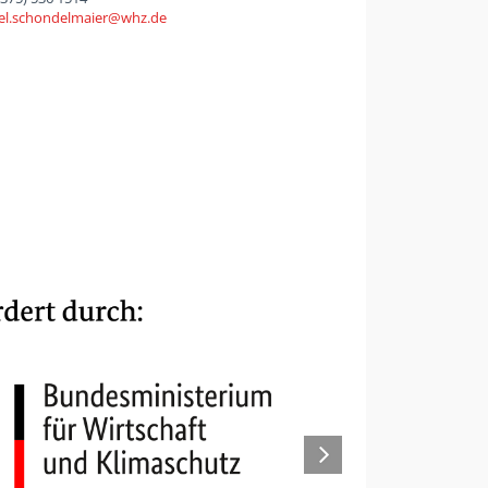
el.schondelmaier
whz
de