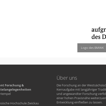
Logo des BMWK
Über uns
nt Forschung &
Die Forschung an der Westsächsisc
ttelangelegenheiten
Kernaufgabe mit langjähriger Tradi
Hempel
und angewandter Forschung verfolg
einer hohen Praxisnähe weiterzue
Entwicklung einfließen zu lassen.
sische Hochschule Zwickau