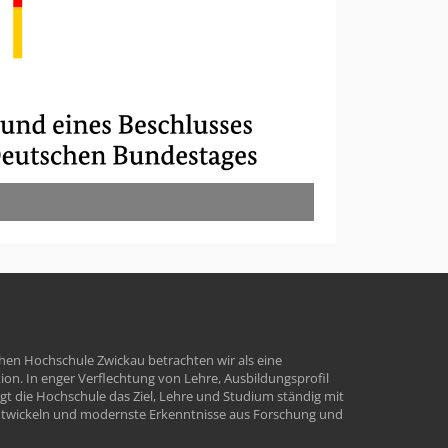
hen Hochschule Zwickau betrachten wir als eine
tion. In enger Verflechtung von Lehre, Ausbildungsprofil
t die Hochschule das Ziel, Lehre und Studium ständig mit
ntwickeln und modernste Erkenntnisse aus Forschung und