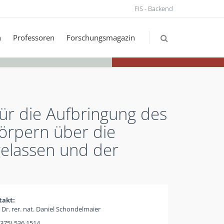
FIS - Backend
n
Professoren
Forschungsmagazin
für die Aufbringung des
örpern über die
gelassen und der
takt:
. Dr. rer. nat. Daniel Schondelmaier
(375) 536 1514