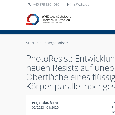
+49 375 536-1030
fis
whz
de
Start
Suchergebnisse
PhotoResist: Entwicklun
neuen Resists auf une
Oberfläche eines flüss
Körper parallel hochge
Projektlaufzeit:
Pr
02/2023 - 01/2025
Pr
Te