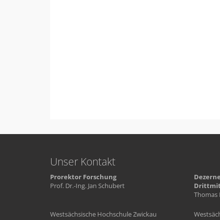
Unser Kontakt
Prorektor Forschung
Dezerne
Prof. Dr.-Ing. Jan Schubert
Drittmi
Thomas 
Westsächsische Hochschule Zwickau
Westsäch