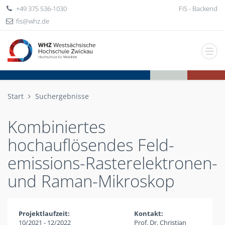
+49 375 536-1030
FIS - Backend
fis
whz
de
Start
Suchergebnisse
Kombiniertes
hochauflösendes Feld-
emissions-Rasterelektronen-
und Raman-Mikroskop
Projektlaufzeit:
Kontakt:
10/2021 - 12/2022
Prof. Dr. Christian